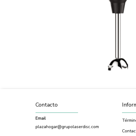
Contacto
Infor
Email
Términ
plazahogar@grupolaserdisc.com
Contac