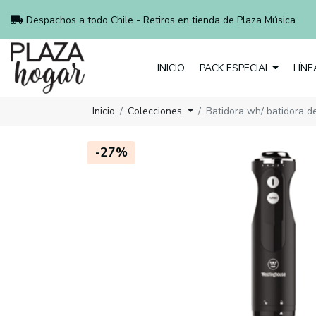
Despachos a todo Chile - Retiros en tienda de Plaza Música
INICIO
PACK ESPECIAL
LÍN
Inicio
Colecciones
Batidora wh/ batidora d
-27%