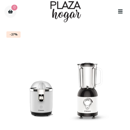
0
-27%