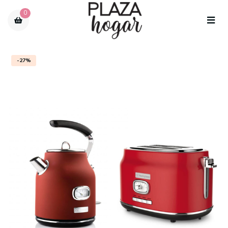
0
-27%