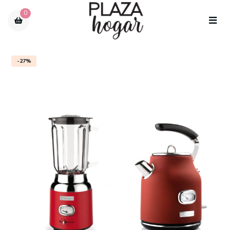
0
-27%