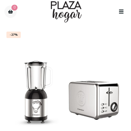
0
-27%