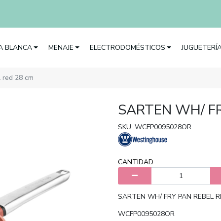
EA BLANCA
MENAJE
ELECTRODOMÉSTICOS
JUGUETERÍ
l red 28 cm
SARTEN WH/ FR
SKU: WCFP0095028OR
CANTIDAD
SARTEN WH/ FRY PAN REBEL R
WCFP0095028OR