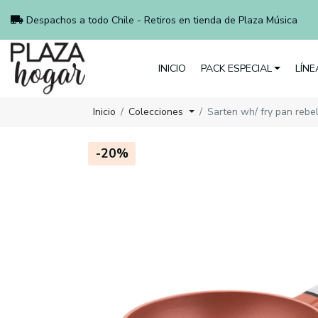
Despachos a todo Chile - Retiros en tienda de Plaza Música
INICIO
PACK ESPECIAL
LÍN
Inicio
Colecciones
Sarten wh/ fry pan rebe
-20%