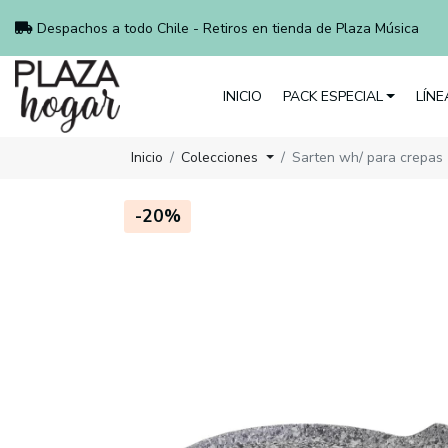
Despachos a todo Chile - Retiros en tienda de Plaza Música
INICIO
PACK ESPECIAL
LÍN
Inicio
Colecciones
Sarten wh/ para crepas
-20%