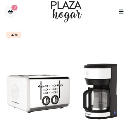
0
-27%