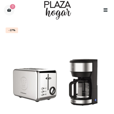
0
-27%