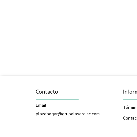
Contacto
Infor
Email
Términ
plazahogar@grupolaserdisc.com
Contac