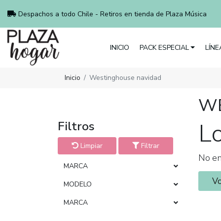
Despachos a todo Chile - Retiros en tienda de Plaza Música
INICIO
PACK ESPECIAL
LÍN
Inicio
Westinghouse navidad
WE
L
Filtros
Limpiar
Filtrar
No en
MARCA
Vo
MODELO
MARCA